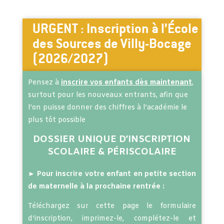
URGENT : Inscription à l’École
des Sources de Villy-Bocage
(2026/2027)
Pensez à
inscrire vos enfants dès maintenant
,
surtout pour les nouveaux entrants, afin que
l’on puisse donner des chiffres à l’académie le
plus tôt possible
DOSSIER UNIQUE D’INSCRIPTION
SCOLAIRE & PÉRISCOLAIRE
►
Pour inscrire votre enfant en petite section
de maternelle à la prochaine rentrée :
Téléchargez sur cette page le formulaire
d’inscription, imprimez-le, complétez-le et